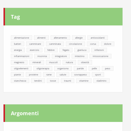
Tag
alimentazione
alimenti
allenamento
allergie
antiossidanti
batteri
camminare
camminata
circolazione
corsa
dolore
energia
esercizio
febbre
fegato
gianluca
infezioni
infiammazioni
insonnia
integratore
intestino
intossicazione
magnesio
minerali
muscoli
natura
obesità
oligoelementi
oligoterapia
organismo
paride
pelle
peso
piante
proteine
rame
salute
sovrappeso
sport
stanchezza
tendini
tosse
traumi
vitamine
vladimiro
Argomenti