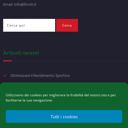
Email: info@forvit.it
Articoli recenti
Ottimizzare il Rendimento Sportivo
Movimento e stabilità
Utilizziamo dei cookies per migliorare la fruibilità del nostro sito e per
facilitarne la sua navigazione.
Arpagofito: benefici per articolazioni, muscoli e mobilità
Carenza di Ferro e Sport
Tutti i cookies