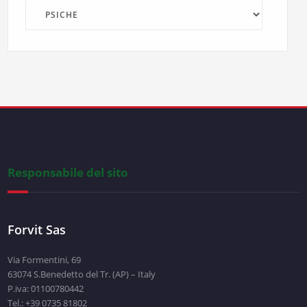
Argomenti
Responsabile del sito
Forvit Sas
Via Formentini, 69
63074 S.Benedetto del Tr. (AP) – Italy
P.iva: 01100780442
Tel.: +39 0735 81802