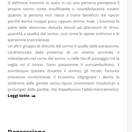
Si definisce insonnia lo stato in cui una persona percepisce il
proprio sonno come insufficiente o insoddisfacente ovvero
quando la persona non riesce a trarre beneficio dal riposo
perché dorme troppo poco oppure dorme male. L’insonnia fa
parte delle dissonnie, disturbi dovuti ad alterazioni di ritmo,
quantità e qualità del sonno, così come le apnee notturne e le
ipersonnie (narcolessia).
Un altro gruppo di disturbi del sonno è quello delle parasonnie,
caratterizzate dalla presenza di un evento anomalo e
indesiderato nel corso del sonno, o nelle fasi di passaggio tra la
veglia ed il sonno. Sono parasonnie il sonnambulismo, il
sonniloquio (parlare durante il sonno), gli incubi, l’enuresi
(minzione involontaria), il bruxismo (digrignare i denti), la
sindrome delle gambe senza riposo (movimenti involontari e
prolungati delle gambe, che impediscono l’addormentamento).
Leggi tutto
Depressione