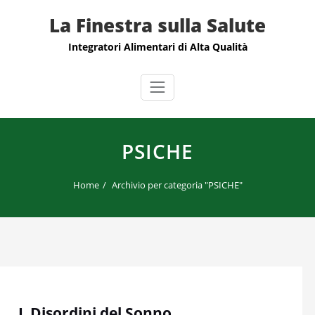
Skip
La Finestra sulla Salute
to
content
Integratori Alimentari di Alta Qualità
PSICHE
Home
Archivio per categoria "PSICHE"
I Disordini del Sonno