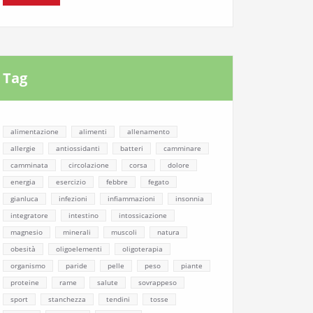
Tag
alimentazione
alimenti
allenamento
allergie
antiossidanti
batteri
camminare
camminata
circolazione
corsa
dolore
energia
esercizio
febbre
fegato
gianluca
infezioni
infiammazioni
insonnia
integratore
intestino
intossicazione
magnesio
minerali
muscoli
natura
obesità
oligoelementi
oligoterapia
organismo
paride
pelle
peso
piante
proteine
rame
salute
sovrappeso
sport
stanchezza
tendini
tosse