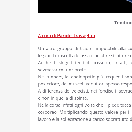
Tendino
A cura di
Paride Travaglini
Un altro gruppo di traumi imputabili alla co
legano i muscoli alle ossa o ad altre strutture 
Anche i singoli tendini possono, infatti, 
sovraccarico funzionale.
Nei runners, le tendinopatie più frequenti sono
posteriore, dei muscoli adduttori spesso respo
A differenza dei velocisti, nei fondisti il sov
e non in quella di spinta.
Nella corsa infatti ogni volta che il piede tocc
corporeo. Moltiplicando questo valore per il
lavoro e la sollecitazione a carico soprattutto 