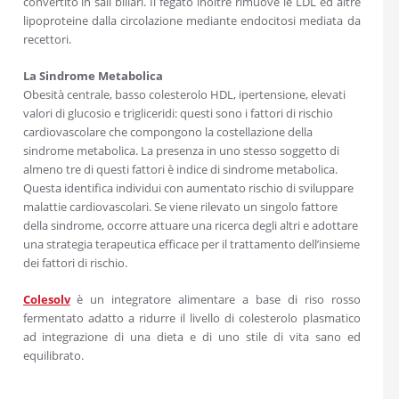
convertito in sali biliari. Il fegato inoltre rimuove le LDL ed altre
lipoproteine dalla circolazione mediante endocitosi mediata da
recettori.
La Sindrome Metabolica
Obesità centrale, basso colesterolo HDL, ipertensione, elevati
valori di glucosio e trigliceridi: questi sono i fattori di rischio
cardiovascolare che compongono la costellazione della
sindrome metabolica. La presenza in uno stesso soggetto di
almeno tre di questi fattori è indice di sindrome metabolica.
Questa identifica individui con aumentato rischio di sviluppare
malattie cardiovascolari. Se viene rilevato un singolo fattore
della sindrome, occorre attuare una ricerca degli altri e adottare
una strategia terapeutica efficace per il trattamento dell’insieme
dei fattori di rischio.
Colesolv
è un integratore alimentare a base di riso rosso
fermentato adatto a ridurre il livello di colesterolo plasmatico
ad integrazione di una dieta e di uno stile di vita sano ed
equilibrato.