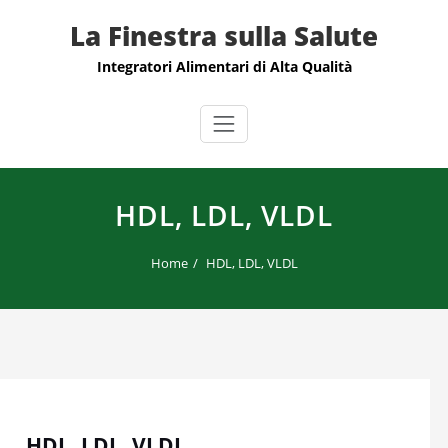
Skip
La Finestra sulla Salute
to
content
Integratori Alimentari di Alta Qualità
HDL, LDL, VLDL
Home
HDL, LDL, VLDL
HDL, LDL, VLDL