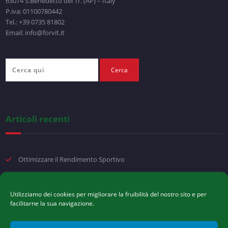
63074 S.Benedetto del Tr. (AP) – Italy
P.iva: 01100780442
Tel.: +39 0735 81802
Email: info@forvit.it
Articoli recenti
Ottimizzare il Rendimento Sportivo
Movimento e stabilità
Utilizziamo dei cookies per migliorare la fruibilità del nostro sito e per
facilitarne la sua navigazione.
Arpagofito: benefici per articolazioni, muscoli e mobilità