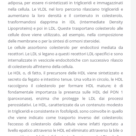
adiposa, per essere ri-sintetizzati in trigliceridi e immagazzinati
nella cellula. Le VLDL nel loro percorso rilasciano trigliceridi e
aumentano la loro densità e il contenuto in colesterolo,
trasformandosi dapprima in IDL (Intermediate Density
Lipoproteins) e poi in LDL. Queste trasportano colesterolo alle
cellule dove viene utilizzato, ad esempio, nella composizione
delle membrane o per la sintesi di ormoni steroidei.
Le cellule assorbono colesterolo per endocitosi mediata da
recettori. Le LDL si legano a questi recettori LDL-specifici e sono
internalizzate in vescicole endocitotiche con successivo rilascio
di colesterolo all’interno della cellula.
Le HDL o, di fatto, il precursore delle HDL viene sintetizzato e
secreto da fegato e intestino tenue. Una volta in circolo, le HDL
raccolgono il colesterolo per formare HDL mature; è di
fondamentale importanza la presenza sulle HDL del PON 1
(paroxonase), enzima che protegge le LDL dai processi
perossidativi. Le HDL, caratterizzate da un contenuto modesto
in trigliceridi e consistente in fosfolipidi, sono coinvolte in quello
che viene indicato come trasporto inverso del colesterolo;
l’eccesso di colesterolo dalle cellule viene infatti riportato a
livello epatico attraverso le HDL ed eliminato attraverso la bile o