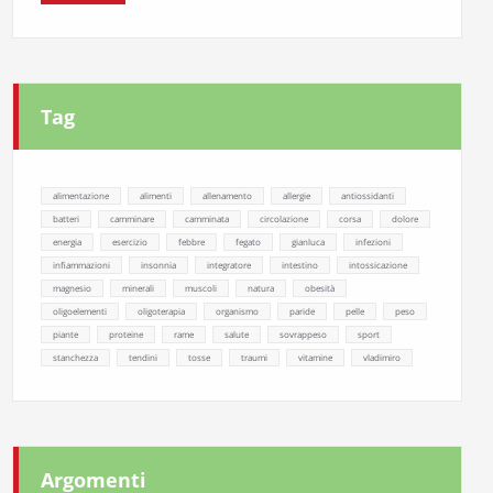
Tag
alimentazione
alimenti
allenamento
allergie
antiossidanti
batteri
camminare
camminata
circolazione
corsa
dolore
energia
esercizio
febbre
fegato
gianluca
infezioni
infiammazioni
insonnia
integratore
intestino
intossicazione
magnesio
minerali
muscoli
natura
obesità
oligoelementi
oligoterapia
organismo
paride
pelle
peso
piante
proteine
rame
salute
sovrappeso
sport
stanchezza
tendini
tosse
traumi
vitamine
vladimiro
Argomenti