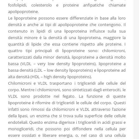
fosfolipidi, colesterolo e proteine anfipatiche chiamate
apolipoproteine.
Le lipoproteine possono essere differenziate in base alla loro
densità e anche ai tipi di apolipoproteine che contengono. Il
contenuto in lipidi di una lipoproteina influisce sulla sua
densità: minore è la densità di una lipoproteina, maggiore la
quantità di lipide che essa contiene rispetto alle proteine. I
quattro tipi principali di lipoproteine sono: chilomicroni,
caratterizzati dalla minor densità, lipoproteine a densità molto
bassa (VLDL – very low density lipoproteins), lipoproteine a
bassa densità (LDL – low density lipoproteins) e lipoproteine ad
alta densità (HDL – high density lipoproteins).
Chilomicroni e VLDL trasportano i trigliceridi alle cellule del
corpo. Mentre i chilomicroni, sono sintetizzati dagli enterociti, le
VLDL sono prodotte nel fegato. La funzione di queste
lipoproteine è rifornire di trigliceridi le cellule del corpo. Questi
infatti sono rimossi da chilomicroni e VLDL attraverso l’azione
della lipasi, un enzima che si trova sulla superficie delle cellule
endoteliali. Questo enzima digerisce i trigliceridi in acidi grassi e
monogliceridi, che possono poi diffondere nella cellula per
essere ossidati e liberare energia, o, nel caso di una cellula