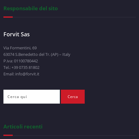
Responsabile del sito
Forvit Sas
Via Formentini, 69
63074 S.Benedetto del Tr. (AP) – Italy
P.iva: 01100780442
Tel.: +39 0735 81802
Email: info@forvit.it
Articoli recenti