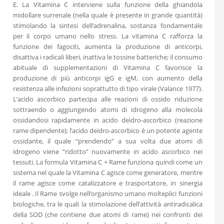
E. La Vitamina C interviene sulla funzione della ghiandola
midollare surrenale (nella quale è presente in grande quantità)
stimolando la sintesi dell’adrenalina, sostanza fondamentale
per il corpo umano nello stress. La vitamina C rafforza la
funzione dei fagociti, aumenta la produzione di anticorpi,
disattiva i radicali liberi, inattiva le tossine batteriche; il consumo
abituale di supplementazioni di Vitamina C favorisce la
produzione di più anticorpi igG e igM, con aumento della
resistenza alle infezioni soprattutto di tipo virale (Valance 1977).
L’acido ascorbico partecipa alle reazioni di ossido riduzione
sottraendo o aggiungendo atomi di idrogeno alla molecola
ossidandosi rapidamente in acido deidro-ascorbico (reazione
rame dipendente); l’acido deidro-ascorbico è un potente agente
ossidante, il quale “prendendo” a sua volta due atomi di
idrogeno viene “ridotto” nuovamente in acido ascorbico nei
tessuti. La formula Vitamina C + Rame funziona quindi come un
sistema nel quale la Vitamina C agisce come generatore, mentre
il rame agisce come catalizzatore e trasportatore, in sinergia
ideale . Il Rame svolge nell’organismo umano molteplici funzioni
biologiche, tra le quali la stimolazione dell’attività antiradicalica
della SOD (che contiene due atomi di rame) nei confronti dei