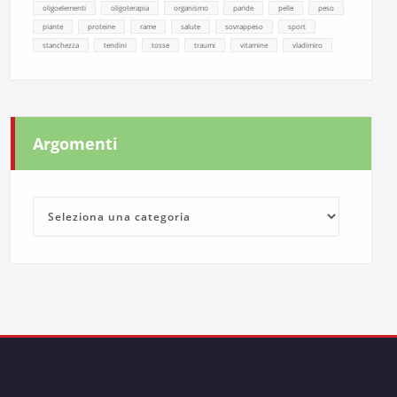
oligoelementi
oligoterapia
organismo
paride
pelle
peso
piante
proteine
rame
salute
sovrappeso
sport
stanchezza
tendini
tosse
traumi
vitamine
vladimiro
Argomenti
Argomenti