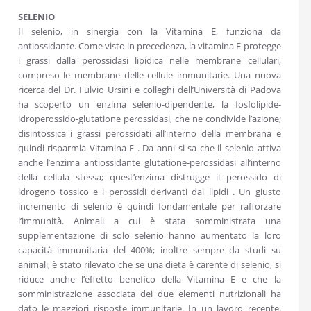
SELENIO
Il selenio, in sinergia con la Vitamina E, funziona da
antiossidante. Come visto in precedenza, la vitamina E protegge
i grassi dalla perossidasi lipidica nelle membrane cellulari,
compreso le membrane delle cellule immunitarie. Una nuova
ricerca del Dr. Fulvio Ursini e colleghi dell’Università di Padova
ha scoperto un enzima selenio-dipendente, la fosfolipide-
idroperossido-glutatione perossidasi, che ne condivide l’azione;
disintossica i grassi perossidati all’interno della membrana e
quindi risparmia Vitamina E . Da anni si sa che il selenio attiva
anche l’enzima antiossidante glutatione-perossidasi all’interno
della cellula stessa; quest’enzima distrugge il perossido di
idrogeno tossico e i perossidi derivanti dai lipidi . Un giusto
incremento di selenio è quindi fondamentale per rafforzare
l’immunità. Animali a cui è stata somministrata una
supplementazione di solo selenio hanno aumentato la loro
capacità immunitaria del 400%; inoltre sempre da studi su
animali, è stato rilevato che se una dieta è carente di selenio, si
riduce anche l’effetto benefico della Vitamina E e che la
somministrazione associata dei due elementi nutrizionali ha
dato le maggiori risposte immunitarie. In un lavoro recente,