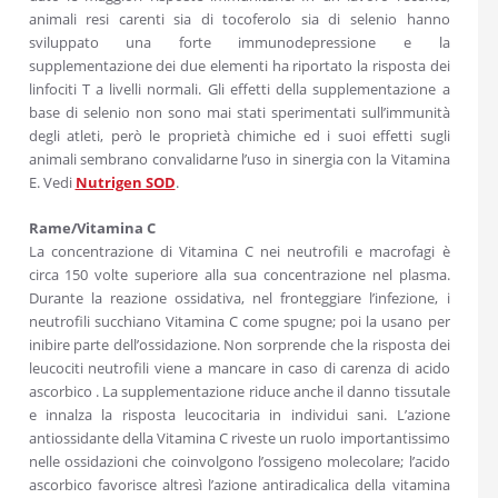
animali resi carenti sia di tocoferolo sia di selenio hanno
sviluppato una forte immunodepressione e la
supplementazione dei due elementi ha riportato la risposta dei
linfociti T a livelli normali. Gli effetti della supplementazione a
base di selenio non sono mai stati sperimentati sull’immunità
degli atleti, però le proprietà chimiche ed i suoi effetti sugli
animali sembrano convalidarne l’uso in sinergia con la Vitamina
E. Vedi
Nutrigen SOD
.
Rame/Vitamina C
La concentrazione di Vitamina C nei neutrofili e macrofagi è
circa 150 volte superiore alla sua concentrazione nel plasma.
Durante la reazione ossidativa, nel fronteggiare l’infezione, i
neutrofili succhiano Vitamina C come spugne; poi la usano per
inibire parte dell’ossidazione. Non sorprende che la risposta dei
leucociti neutrofili viene a mancare in caso di carenza di acido
ascorbico . La supplementazione riduce anche il danno tissutale
e innalza la risposta leucocitaria in individui sani. L’azione
antiossidante della Vitamina C riveste un ruolo importantissimo
nelle ossidazioni che coinvolgono l’ossigeno molecolare; l’acido
ascorbico favorisce altresì l’azione antiradicalica della vitamina