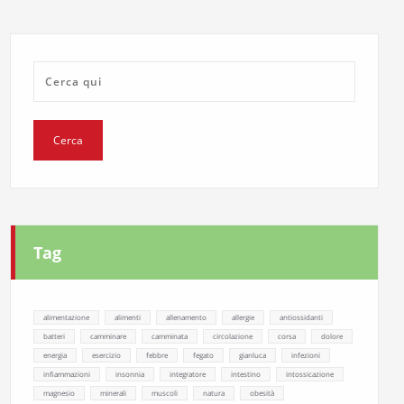
Tag
alimentazione
alimenti
allenamento
allergie
antiossidanti
batteri
camminare
camminata
circolazione
corsa
dolore
energia
esercizio
febbre
fegato
gianluca
infezioni
infiammazioni
insonnia
integratore
intestino
intossicazione
magnesio
minerali
muscoli
natura
obesità