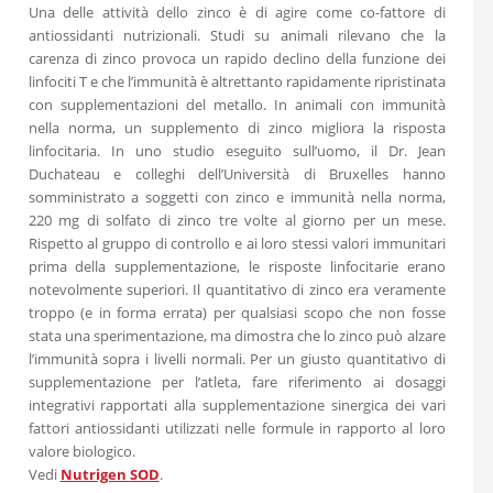
Una delle attività dello zinco è di agire come co-fattore di
antiossidanti nutrizionali. Studi su animali rilevano che la
carenza di zinco provoca un rapido declino della funzione dei
linfociti T e che l’immunità è altrettanto rapidamente ripristinata
con supplementazioni del metallo. In animali con immunità
nella norma, un supplemento di zinco migliora la risposta
linfocitaria. In uno studio eseguito sull’uomo, il Dr. Jean
Duchateau e colleghi dell’Università di Bruxelles hanno
somministrato a soggetti con zinco e immunità nella norma,
220 mg di solfato di zinco tre volte al giorno per un mese.
Rispetto al gruppo di controllo e ai loro stessi valori immunitari
prima della supplementazione, le risposte linfocitarie erano
notevolmente superiori. Il quantitativo di zinco era veramente
troppo (e in forma errata) per qualsiasi scopo che non fosse
stata una sperimentazione, ma dimostra che lo zinco può alzare
l’immunità sopra i livelli normali. Per un giusto quantitativo di
supplementazione per l’atleta, fare riferimento ai dosaggi
integrativi rapportati alla supplementazione sinergica dei vari
fattori antiossidanti utilizzati nelle formule in rapporto al loro
valore biologico.
Vedi
Nutrigen SOD
.